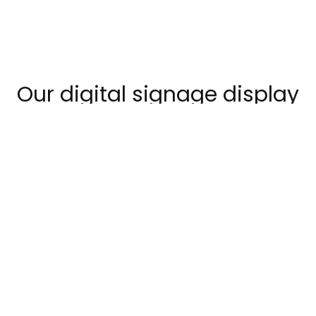
Our digital signage display
suppliers
SOLUTIONS
BRANCHES
Digital Signage Systems
Conference & Fairs